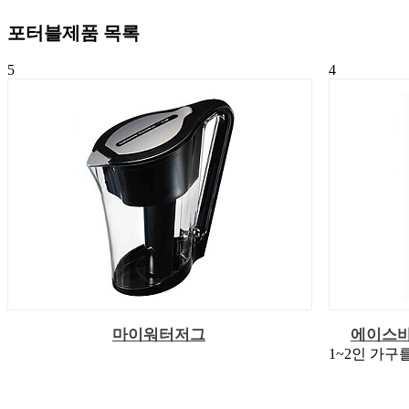
포터블제품
목록
5
4
마이워터저그
에이스바이