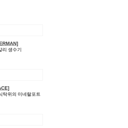
ERMAN]
칼리 생수기
CE]
 식탁위의 미네랄포트