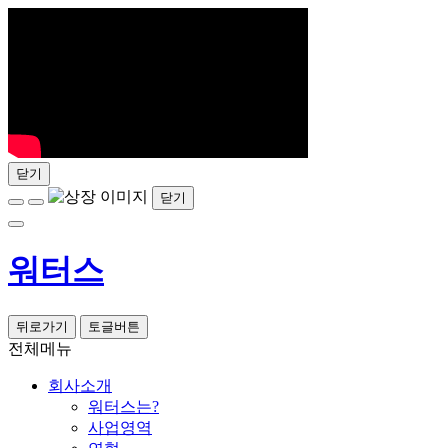
닫기
닫기
워터스
뒤로가기
토글버튼
전체메뉴
회사소개
워터스는?
사업영역