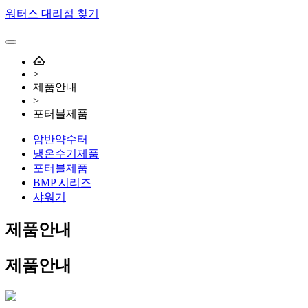
워터스 대리점 찾기
>
제품안내
>
포터블제품
암반약수터
냉온수기제품
포터블제품
BMP 시리즈
샤워기
제품안내
제
품안내