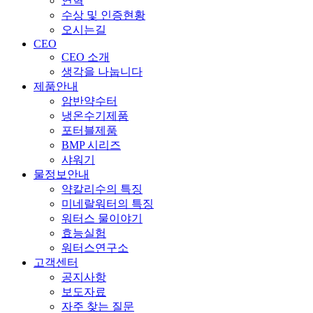
연혁
수상 및 인증현황
오시는길
CEO
CEO 소개
생각을 나눕니다
제품안내
암반약수터
냉온수기제품
포터블제품
BMP 시리즈
샤워기
물정보안내
약칼리수의 특징
미네랄워터의 특징
워터스 물이야기
효능실험
워터스연구소
고객센터
공지사항
보도자료
자주 찾는 질문